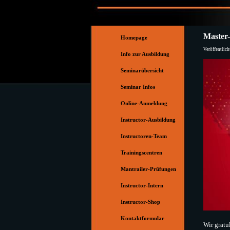
Direkt zum Seiteninhalt
Menü überspringen
Master-
Homepage
Veröffentlic
Info zur Ausbildung
Seminarübersicht
Seminar Infos
Online-Anmeldung
Instructor-Ausbildung
▼
Instructoren-Team
▼
Trainingscentren
▼
Mantrailer-Prüfungen
▼
Instructor-Intern
Instructor-Shop
Kontaktformular
Wir gratu