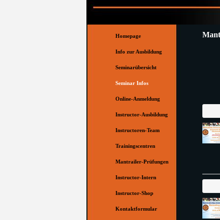
Direkt zum Seiteninhalt
Menü überspringen
Mantr
Homepage
Info zur Ausbildung
Seminarübersicht
Seminar Infos
Online-Anmeldung
Instructor-Ausbildung
▼
Instructoren-Team
▼
Trainingscentren
▼
Mantrailer-Prüfungen
▼
Instructor-Intern
Instructor-Shop
Kontaktformular