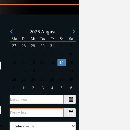
2026
August
Mo
Di
Mi
Do
Fr
Sa
So
27
28
29
30
31
1
2
3
4
5
6
7
8
9
10
11
12
13
14
15
16
17
18
19
20
21
22
23
24
25
26
27
28
29
30
31
1
2
3
4
5
6
s