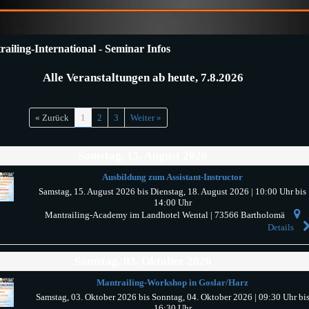
ailing-International - Seminar Infos
Alle Veranstaltungen ab heute, 7.8.2026
« Zurück
1
2
3
Weiter »
Samstag, 15. August 2026
Ausbildung zum Assistant-Instructor
Samstag, 15. August 2026 bis Dienstag, 18. August 2026
| 10:00 Uhr bis
14:00 Uhr
Mantrailing-Academy im Landhotel Wental
|
73566
Bartholomä
Details
Samstag, 03. Oktober 2026
Mantrailing-Workshop in Goslar/Harz
Samstag, 03. Oktober 2026 bis Sonntag, 04. Oktober 2026
| 09:30 Uhr bi
16:30 Uhr