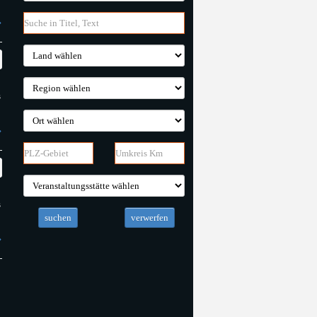
s
s
suchen
verwerfen