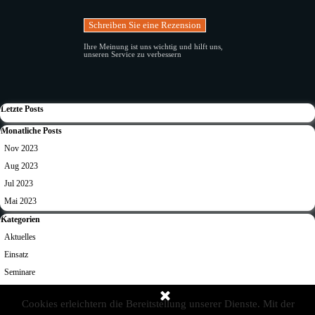
Ihre Meinung ist uns wichtig und hilft uns,
unseren Service zu verbessern
Block überspringen Letzte Posts
Letzte Posts
Block überspringen Monatliche Posts
Monatliche Posts
Nov 2023
Aug 2023
Jul 2023
Mai 2023
Block überspringen Kategorien
Kategorien
Aktuelles
Einsatz
Seminare
Alle Kategorien
Cookies erleichtern die Bereitstellung unserer Dienste. Mit der