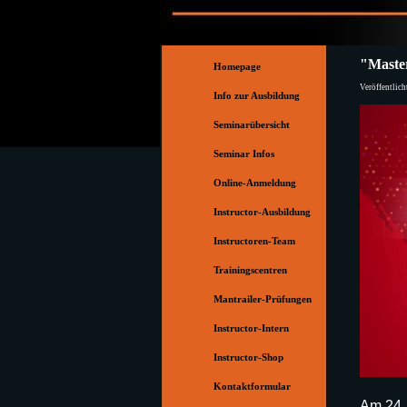
Direkt zum Seiteninhalt
Menü überspringen
"Master
Homepage
Veröffentlic
Info zur Ausbildung
Seminarübersicht
Seminar Infos
Online-Anmeldung
Instructor-Ausbildung
▼
Instructoren-Team
▼
Trainingscentren
▼
Mantrailer-Prüfungen
▼
Instructor-Intern
Instructor-Shop
Kontaktformular
Am 24. 